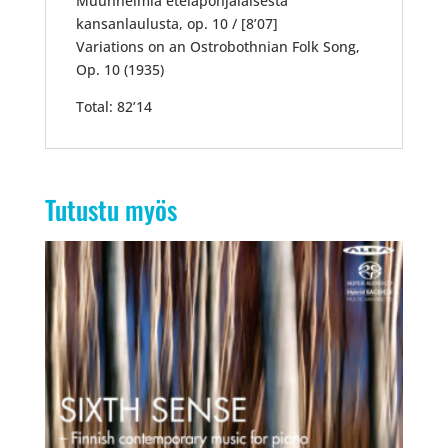
Muunnelmia eteläpohjalaisesta
kansanlaulusta, op. 10 / [8’07]
Variations on an Ostrobothnian Folk Song,
Op. 10 (1935)
Total: 82’14
Tutustu myös