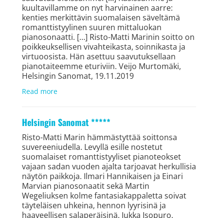
kuultavillamme on nyt harvinainen aarre:
kenties merkittävin suomalaisen säveltämä
romanttistyylinen suuren mittaluokan
pianosonaatti. […] Risto-Matti Marinin soitto on
poikkeuksellisen vivahteikasta, soinnikasta ja
virtuoosista. Hän asettuu saavutuksellaan
pianotaiteemme eturiviin. Veijo Murtomäki,
Helsingin Sanomat, 19.11.2019
Read more
Helsingin Sanomat *****
Risto-Matti Marin hämmäs­tyttää soittonsa
suveree­niudella. Levyllä esille nostetut
suomalaiset romanttistyyliset pianoteokset
vajaan sadan vuoden ajalta tarjoavat herkullisia
näytön paikkoja. Ilmari Hannikaisen ja Einari
Marvian pianosonaatit sekä Martin
Wegeliuksen kolme fantasiakappaletta soivat
täyteläisen uhkeina, hennon lyyrisinä ja
haaveellisen salaperäisinä. Jukka Isopuro,