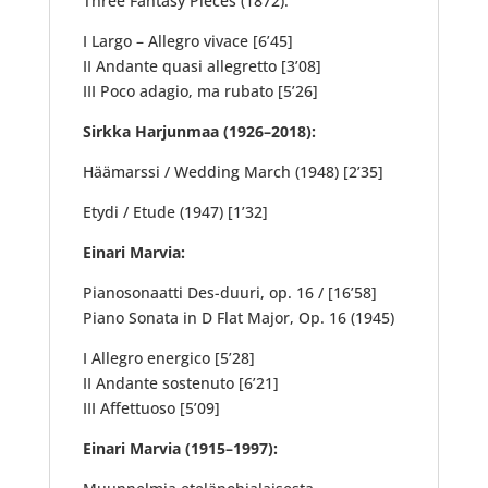
Three Fantasy Pieces (1872):
I Largo – Allegro vivace [6’45]
II Andante quasi allegretto [3’08]
III Poco adagio, ma rubato [5’26]
Sirkka Harjunmaa (1926–2018):
Häämarssi / Wedding March (1948) [2’35]
Etydi / Etude (1947) [1’32]
Einari Marvia:
Pianosonaatti Des-duuri, op. 16 / [16’58]
Piano Sonata in D Flat Major, Op. 16 (1945)
I Allegro energico [5’28]
II Andante sostenuto [6’21]
III Affettuoso [5’09]
Einari Marvia (1915–1997):