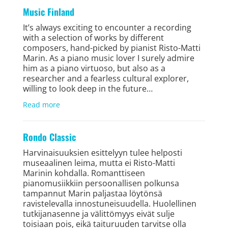
Music Finland
It’s always exciting to encounter a recording
with a selection of works by different
composers, hand-picked by pianist Risto-Matti
Marin. As a piano music lover I surely admire
him as a piano virtuoso, but also as a
researcher and a fearless cultural explorer,
willing to look deep in the future…
Read more
Rondo Classic
Harvinaisuuksien esittelyyn tulee helposti
museaalinen leima, mutta ei Risto-Matti
Marinin kohdalla. Romanttiseen
pianomusiikkiin persoonallisen polkunsa
tampannut Marin paljastaa löytönsä
ravistelevalla innostuneisuudella. Huolellinen
tutkijanasenne ja välittömyys eivät sulje
toisiaan pois, eikä taituruuden tarvitse olla