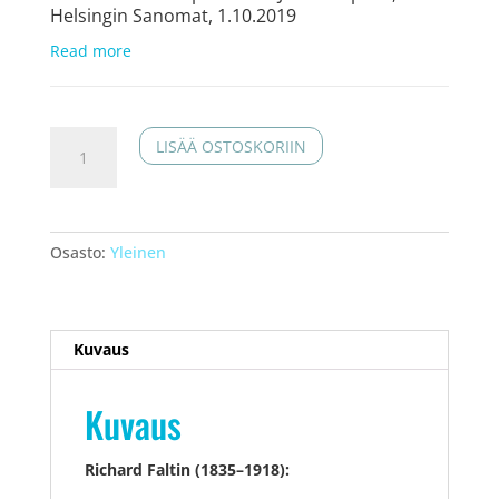
Helsingin Sanomat, 1.10.2019
Read more
Hidden
LISÄÄ OSTOSKORIIN
Treasures
(2019,
ABCD
446)
Osasto:
Yleinen
määrä
Kuvaus
Kuvaus
Richard Faltin (1835–1918):