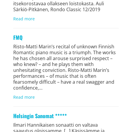
itsekorostavaa ollakseen loistokasta. Auli
Särkiö-Pitkänen, Rondo Classic 12/2019
Read more
FMQ
Risto-Matti Marin’s recital of unknown Finnish
Romantic piano music is a triumph. The works
he has chosen all arouse surprised respect –
who knew? – and he plays them with
unhesitating conviction. Risto-Matti Marin’s
performances – of music that is often
fearsomely difficult – have a real swagger and
confidence,…
Read more
Helsingin Sanomat *****
Ilmari Hannikaisen sonaatti on valtava
saavutus oloissamme. […] Käsissämme ja