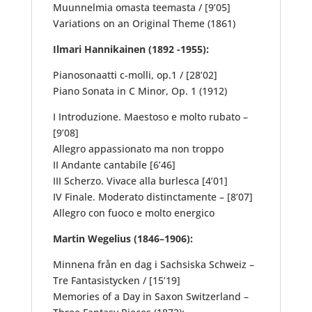
Muunnelmia omasta teemasta / [9’05]
Variations on an Original Theme (1861)
Ilmari Hannikainen (1892 -1955):
Pianosonaatti c-molli, op.1 / [28’02]
Piano Sonata in C Minor, Op. 1 (1912)
I Introduzione. Maestoso e molto rubato –
[9’08]
Allegro appassionato ma non troppo
II Andante cantabile [6’46]
III Scherzo. Vivace alla burlesca [4’01]
IV Finale. Moderato distinctamente – [8’07]
Allegro con fuoco e molto energico
Martin Wegelius (1846–1906):
Minnena från en dag i Sachsiska Schweiz –
Tre Fantasistycken / [15’19]
Memories of a Day in Saxon Switzerland –