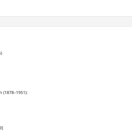
105)
määrä
5)
n (1878–1951):
9]