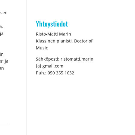
isen
Yhteystiedot
ä.
ja
Risto-Matti Marin
Klassinen pianisti, Doctor of
Music
in
Sähköposti: ristomatti.marin
m” ja
[a] gmail.com
an
Puh.: 050 355 1632