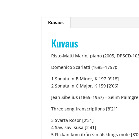
Kuvaus
Kuvaus
Risto-Matti Marin, piano (2005, DPSCD-10
Domenico Scarlatti (1685–1757):
1 Sonata in B Minor, K 197 [6’18]
2 Sonata in C Major, K 159 [2’06]
Jean Sibelius (1865–1957) – Selim Palmgre
Three song transcriptions [8’21]
3 Svarta Rosor [2’31]
4 Säv, säv, susa [2’41]
5 Flickan kom ifrån sin älsklings mote [3’0