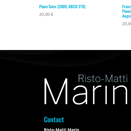
Piano Tales (2009, ABCD 270)
Franz
Poems
20,00
€
Augus
20,
Contact
Risto-Matti Marin