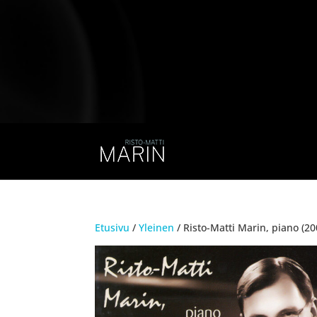
Etusivu
/
Yleinen
/ Risto-Matti Marin, piano (2