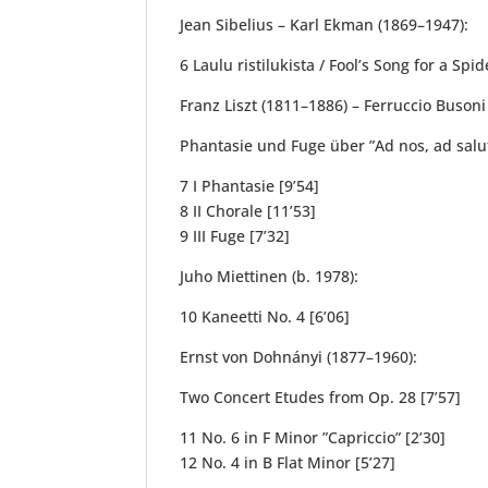
Jean Sibelius – Karl Ekman (1869–1947):
6 Laulu ristilukista / Fool’s Song for a Spid
Franz Liszt (1811–1886) – Ferruccio Busoni
Phantasie und Fuge über ”Ad nos, ad sal
7 I Phantasie [9’54]
8 II Chorale [11’53]
9 III Fuge [7’32]
Juho Miettinen (b. 1978):
10 Kaneetti No. 4 [6’06]
Ernst von Dohnányi (1877–1960):
Two Concert Etudes from Op. 28 [7’57]
11 No. 6 in F Minor ”Capriccio” [2’30]
12 No. 4 in B Flat Minor [5’27]