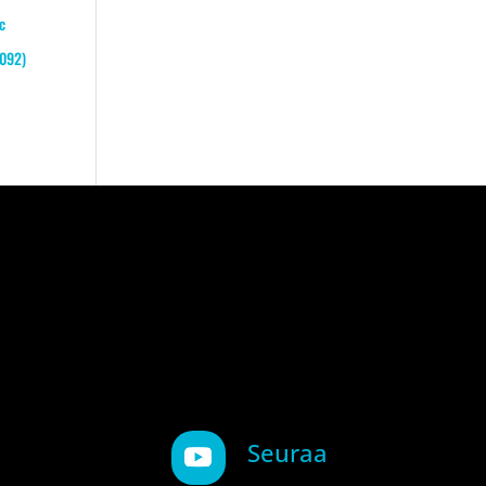
c
0092)
Seuraa