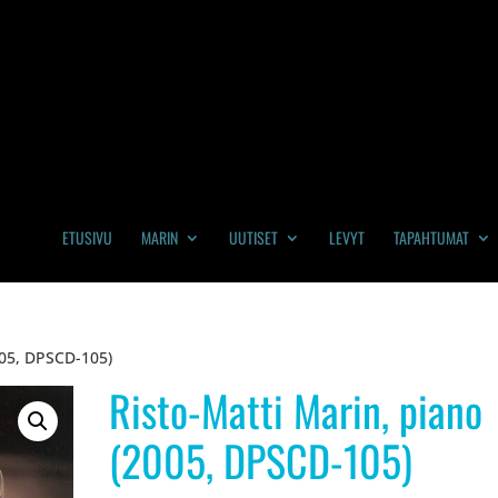
ETUSIVU
MARIN
UUTISET
LEVYT
TAPAHTUMAT
005, DPSCD-105)
Risto-Matti Marin, piano
(2005, DPSCD-105)