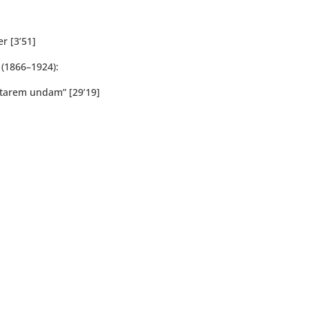
er [3’51]
 (1866–1924):
utarem undam” [29’19]