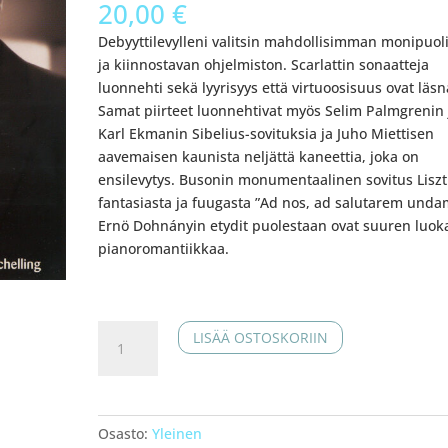
20,00
€
Debyyttilevylleni valitsin mahdollisimman monipuol
ja kiinnostavan ohjelmiston. Scarlattin sonaatteja
luonnehti sekä lyyrisyys että virtuoosisuus ovat läsn
Samat piirteet luonnehtivat myös Selim Palmgrenin 
Karl Ekmanin Sibelius-sovituksia ja Juho Miettisen
aavemaisen kaunista neljättä kaneettia, joka on
ensilevytys. Busonin monumentaalinen sovitus Liszt
fantasiasta ja fuugasta ”Ad nos, ad salutarem unda
Ernö Dohnányin etydit puolestaan ovat suuren luok
pianoromantiikkaa.
Risto-
LISÄÄ OSTOSKORIIN
Matti
Marin,
piano
(2005,
Osasto:
Yleinen
DPSCD-