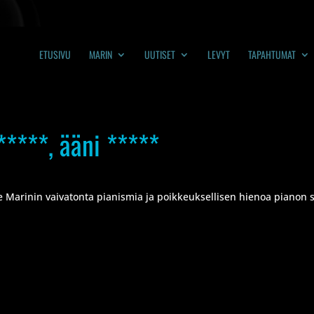
ETUSIVU
MARIN
UUTISET
LEVYT
TAPAHTUMAT
*****, ääni *****
ee Marinin vaivatonta pianismia ja poikkeuksellisen hienoa pianon s