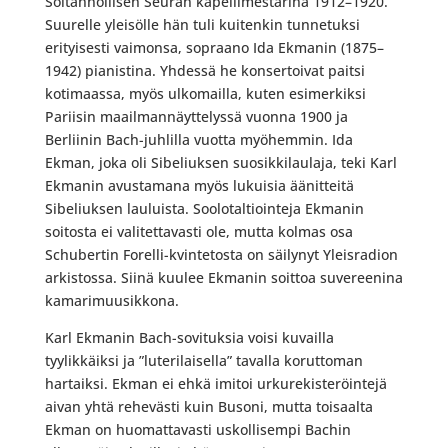
Soitannollisen Seuran kapellimestarina 1912–1920.
Suurelle yleisölle hän tuli kuitenkin tunnetuksi
erityisesti vaimonsa, sopraano Ida Ekmanin (1875–
1942) pianistina. Yhdessä he konsertoivat paitsi
kotimaassa, myös ulkomailla, kuten esimerkiksi
Pariisin maailmannäyttelyssä vuonna 1900 ja
Berliinin Bach-juhlilla vuotta myöhemmin. Ida
Ekman, joka oli Sibeliuksen suosikkilaulaja, teki Karl
Ekmanin avustamana myös lukuisia äänitteitä
Sibeliuksen lauluista. Soolotaltiointeja Ekmanin
soitosta ei valitettavasti ole, mutta kolmas osa
Schubertin Forelli-kvintetosta on säilynyt Yleisradion
arkistossa. Siinä kuulee Ekmanin soittoa suvereenina
kamarimuusikkona.
Karl Ekmanin Bach-sovituksia voisi kuvailla
tyylikkäiksi ja ”luterilaisella” tavalla koruttoman
hartaiksi. Ekman ei ehkä imitoi urkurekisteröintejä
aivan yhtä rehevästi kuin Busoni, mutta toisaalta
Ekman on huomattavasti uskollisempi Bachin