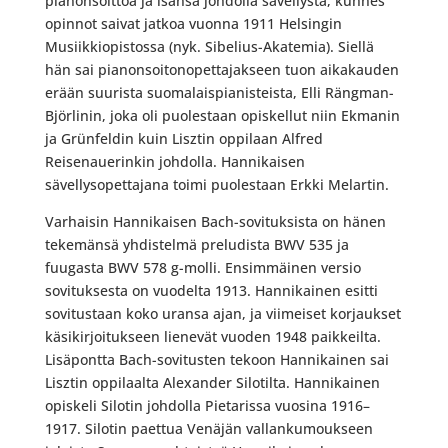
pianonsoittoa ja isänsä johdolla sävellystä, kunnes
opinnot saivat jatkoa vuonna 1911 Helsingin
Musiikkiopistossa (nyk. Sibelius-Akatemia). Siellä
hän sai pianonsoitonopettajakseen tuon aikakauden
erään suurista suomalaispianisteista, Elli Rängman-
Björlinin, joka oli puolestaan opiskellut niin Ekmanin
ja Grünfeldin kuin Lisztin oppilaan Alfred
Reisenauerinkin johdolla. Hannikaisen
sävellysopettajana toimi puolestaan Erkki Melartin.
Varhaisin Hannikaisen Bach-sovituksista on hänen
tekemänsä yhdistelmä preludista BWV 535 ja
fuugasta BWV 578 g-molli. Ensimmäinen versio
sovituksesta on vuodelta 1913. Hannikainen esitti
sovitustaan koko uransa ajan, ja viimeiset korjaukset
käsikirjoitukseen lienevät vuoden 1948 paikkeilta.
Lisäpontta Bach-sovitusten tekoon Hannikainen sai
Lisztin oppilaalta Alexander Silotilta. Hannikainen
opiskeli Silotin johdolla Pietarissa vuosina 1916–
1917. Silotin paettua Venäjän vallankumoukseen