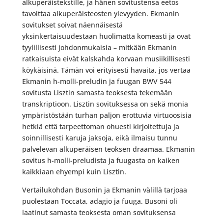
alkuperäistekstille, ja hänen sovitustensa eetos
tavoittaa alkuperäisteosten ylevyyden. Ekmanin
sovitukset soivat näennäisestä
yksinkertaisuudestaan huolimatta komeasti ja ovat
tyylillisesti johdonmukaisia – mitkään Ekmanin
ratkaisuista eivät kalskahda korvaan musiikillisesti
köykäisinä. Tämän voi erityisesti havaita, jos vertaa
Ekmanin h-molli-preludin ja fuugan BWV 544
sovitusta Lisztin samasta teoksesta tekemään
transkriptioon. Lisztin sovituksessa on sekä monia
ympäristöstään turhan paljon erottuvia virtuoosisia
hetkiä että tarpeettoman ohuesti kirjoitettuja ja
soinnillisesti karuja jaksoja, eikä ilmaisu tunnu
palvelevan alkuperäisen teoksen draamaa. Ekmanin
sovitus h-molli-preludista ja fuugasta on kaiken
kaikkiaan ehyempi kuin Lisztin.
Vertailukohdan Busonin ja Ekmanin välillä tarjoaa
puolestaan Toccata, adagio ja fuuga. Busoni oli
laatinut samasta teoksesta oman sovituksensa