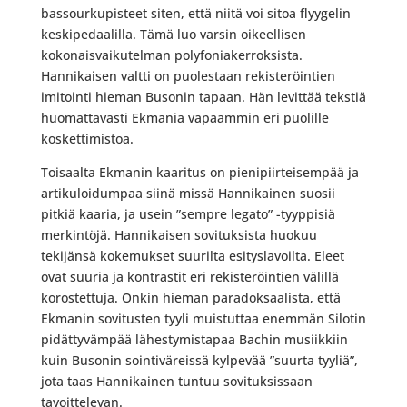
bassourkupisteet siten, että niitä voi sitoa flyygelin
keskipedaalilla. Tämä luo varsin oikeellisen
kokonaisvaikutelman polyfoniakerroksista.
Hannikaisen valtti on puolestaan rekisteröintien
imitointi hieman Busonin tapaan. Hän levittää tekstiä
huomattavasti Ekmania vapaammin eri puolille
koskettimistoa.
Toisaalta Ekmanin kaaritus on pienipiirteisempää ja
artikuloidumpaa siinä missä Hannikainen suosii
pitkiä kaaria, ja usein ”sempre legato” -tyyppisiä
merkintöjä. Hannikaisen sovituksista huokuu
tekijänsä kokemukset suurilta esityslavoilta. Eleet
ovat suuria ja kontrastit eri rekisteröintien välillä
korostettuja. Onkin hieman paradoksaalista, että
Ekmanin sovitusten tyyli muistuttaa enemmän Silotin
pidättyvämpää lähestymistapaa Bachin musiikkiin
kuin Busonin sointiväreissä kylpevää ”suurta tyyliä”,
jota taas Hannikainen tuntuu sovituksissaan
tavoittelevan.