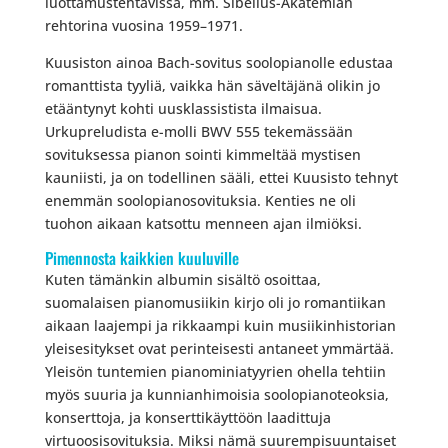
luottamustehtävissä, mm. Sibelius-Akatemian
rehtorina vuosina 1959–1971.
Kuusiston ainoa Bach-sovitus soolopianolle edustaa
romanttista tyyliä, vaikka hän säveltäjänä olikin jo
etääntynyt kohti uusklassistista ilmaisua.
Urkupreludista e-molli BWV 555 tekemässään
sovituksessa pianon sointi kimmeltää mystisen
kauniisti, ja on todellinen sääli, ettei Kuusisto tehnyt
enemmän soolopianosovituksia. Kenties ne oli
tuohon aikaan katsottu menneen ajan ilmiöksi.
Pimennosta kaikkien kuuluville
Kuten tämänkin albumin sisältö osoittaa,
suomalaisen pianomusiikin kirjo oli jo romantiikan
aikaan laajempi ja rikkaampi kuin musiikinhistorian
yleisesitykset ovat perinteisesti antaneet ymmärtää.
Yleisön tuntemien pianominiatyyrien ohella tehtiin
myös suuria ja kunnianhimoisia soolopianoteoksia,
konserttoja, ja konserttikäyttöön laadittuja
virtuoosisovituksia. Miksi nämä suurempisuuntaiset