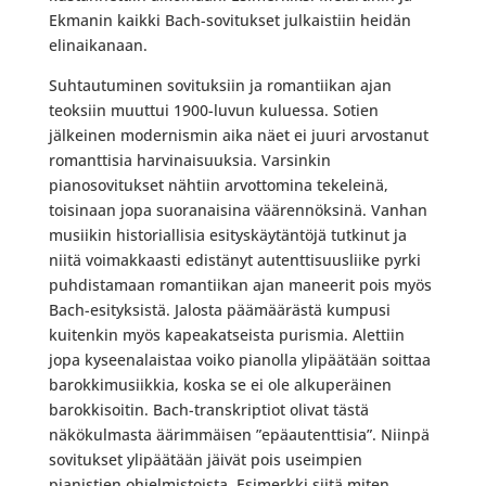
Ekmanin kaikki Bach-sovitukset julkaistiin heidän
elinaikanaan.
Suhtautuminen sovituksiin ja romantiikan ajan
teoksiin muuttui 1900-luvun kuluessa. Sotien
jälkeinen modernismin aika näet ei juuri arvostanut
romanttisia harvinaisuuksia. Varsinkin
pianosovitukset nähtiin arvottomina tekeleinä,
toisinaan jopa suoranaisina väärennöksinä. Vanhan
musiikin historiallisia esityskäytäntöjä tutkinut ja
niitä voimakkaasti edistänyt autenttisuusliike pyrki
puhdistamaan romantiikan ajan maneerit pois myös
Bach-esityksistä. Jalosta päämäärästä kumpusi
kuitenkin myös kapeakatseista purismia. Alettiin
jopa kyseenalaistaa voiko pianolla ylipäätään soittaa
barokkimusiikkia, koska se ei ole alkuperäinen
barokkisoitin. Bach-transkriptiot olivat tästä
näkökulmasta äärimmäisen ”epäautenttisia”. Niinpä
sovitukset ylipäätään jäivät pois useimpien
pianistien ohjelmistoista. Esimerkki siitä miten