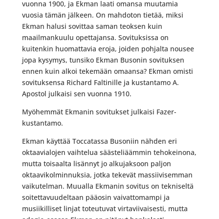
vuonna 1900, ja Ekman laati omansa muutamia
vuosia tämän jälkeen. On mahdoton tietää, miksi
Ekman halusi sovittaa saman teoksen kuin
maailmankuulu opettajansa. Sovituksissa on
kuitenkin huomattavia eroja, joiden pohjalta nousee
jopa kysymys, tunsiko Ekman Busonin sovituksen
ennen kuin alkoi tekemään omaansa? Ekman omisti
sovituksensa Richard Faltinille ja kustantamo A.
Apostol julkaisi sen vuonna 1910.
Myöhemmät Ekmanin sovitukset julkaisi Fazer-
kustantamo.
Ekman käyttää Toccatassa Busoniin nähden eri
oktaavialojen vaihtelua säästeliäämmin tehokeinona,
mutta toisaalta lisännyt jo alkujaksoon paljon
oktaavikolminnuksia, jotka tekevät massiivisemman
vaikutelman. Muualla Ekmanin sovitus on tekniseltä
soitettavuudeltaan pääosin vaivattomampi ja
musiikilliset linjat toteutuvat virtaviivaisesti, mutta