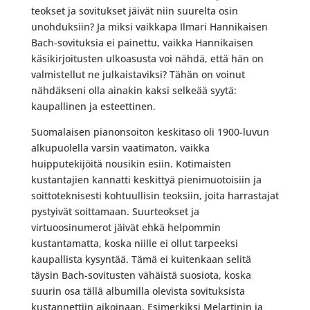
teokset ja sovitukset jäivät niin suurelta osin
unohduksiin? Ja miksi vaikkapa Ilmari Hannikaisen
Bach-sovituksia ei painettu, vaikka Hannikaisen
käsikirjoitusten ulkoasusta voi nähdä, että hän on
valmistellut ne julkaistaviksi? Tähän on voinut
nähdäkseni olla ainakin kaksi selkeää syytä:
kaupallinen ja esteettinen.
Suomalaisen pianonsoiton keskitaso oli 1900-luvun
alkupuolella varsin vaatimaton, vaikka
huipputekijöitä nousikin esiin. Kotimaisten
kustantajien kannatti keskittyä pienimuotoisiin ja
soittoteknisesti kohtuullisin teoksiin, joita harrastajat
pystyivät soittamaan. Suurteokset ja
virtuoosinumerot jäivät ehkä helpommin
kustantamatta, koska niille ei ollut tarpeeksi
kaupallista kysyntää. Tämä ei kuitenkaan selitä
täysin Bach-sovitusten vähäistä suosiota, koska
suurin osa tällä albumilla olevista sovituksista
kustannettiin aikoinaan. Esimerkiksi Melartinin ja