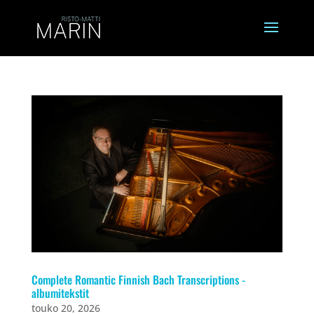
Complete Romantic Finnish Bach Transcriptions -
albumitekstit
touko 20, 2026