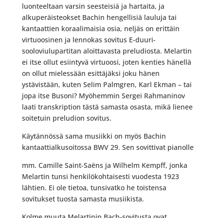
luonteeltaan varsin seesteisiä ja hartaita, ja
alkuperäisteokset Bachin hengellisiä lauluja tai
kantaattien koraalimaisia osia, neljäs on erittäin
virtuoosinen ja lennokas sovitus E-duuri-
sooloviulupartitan aloittavasta preludiosta. Melartin
ei itse ollut esiintyvä virtuoosi, joten kenties hänellä
on ollut mielessään esittäjäksi joku hänen
ystävistään, kuten Selim Palmgren, Karl Ekman – tai
jopa itse Busoni? Myöhemmin Sergei Rahmaninov
laati transkription tästä samasta osasta, mikä lienee
soitetuin preludion sovitus.
Käytännössä sama musiikki on myös Bachin
kantaattialkusoitossa BWV 29. Sen sovittivat pianolle
mm. Camille Saint-Saëns ja Wilhelm Kempff, jonka
Melartin tunsi henkilökohtaisesti vuodesta 1923
lähtien. Ei ole tietoa, tunsivatko he toistensa
sovitukset tuosta samasta musiikista.
Kolme muuta Melartinin Bach-sovitusta ovat