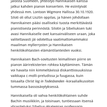
jaloista Suomeen, yhteistyö Hannikaisen kanssa
jatkui kahden pianon konsertein. He esiintyivät
yhdessä mm. Lontoon Wigmore Hallissa 30.10.1920.
Siloti oli ollut Lisztin oppilas, ja hänen johdollaan
Hannikainen pääsi osalliseksi tuosta merkittävästä
pianistisesta perinnöstä. Silotin ja Sibeliuksen tuki
avasi Hannikaiselle ovet kansainväliseen uraan, joka
valitettavasti jäi odotettua vaatimattomammaksi
maailman myllerrysten ja Hannikaisen
henkilökohtaisten elämäntilanteiden vuoksi.
Hannikaisen Bach-sovitusten leimallinen piirre on
pianon äärirekisterien rohkea käyttäminen. Tämän
voi havaita niin kimmeltävissä diskanttiosuuksissa
vaikkapa c-molli-preludissa ja fuugassa, kuin
toisaalta
Christ lag in Todesbanden
-koraalialkusoiton
tummassa bassosävytyksessä.
Hannikaisella oli vahva henkilökohtainen suhde
Bachin musiikkiin, ja toisinaan, tuntiessaan itsensä
ylirasitetuksi Sibelius-Akatemian professorin