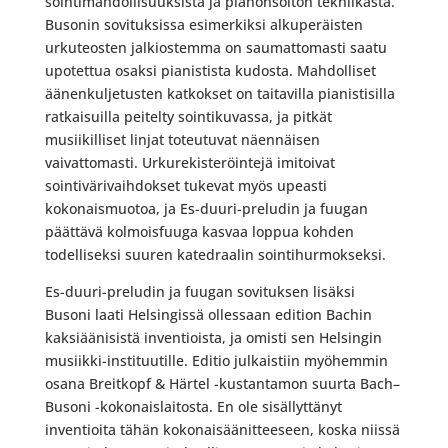
sointimahdollisuuksista ja pianonsoiton tekniikasta.
Busonin sovituksissa esimerkiksi alkuperäisten
urkuteosten jalkiostemma on saumattomasti saatu
upotettua osaksi pianistista kudosta. Mahdolliset
äänenkuljetusten katkokset on taitavilla pianistisilla
ratkaisuilla peitelty sointikuvassa, ja pitkät
musiikilliset linjat toteutuvat näennäisen
vaivattomasti. Urkurekisteröintejä imitoivat
sointivärivaihdokset tukevat myös upeasti
kokonaismuotoa, ja Es-duuri-preludin ja fuugan
päättävä kolmoisfuuga kasvaa loppua kohden
todelliseksi suuren katedraalin sointihurmokseksi.
Es-duuri-preludin ja fuugan sovituksen lisäksi
Busoni laati Helsingissä ollessaan edition Bachin
kaksiäänisistä inventioista, ja omisti sen Helsingin
musiikki-instituutille. Editio julkaistiin myöhemmin
osana Breitkopf & Härtel -kustantamon suurta Bach–
Busoni -kokonaislaitosta. En ole sisällyttänyt
inventioita tähän kokonaisäänitteeseen, koska niissä