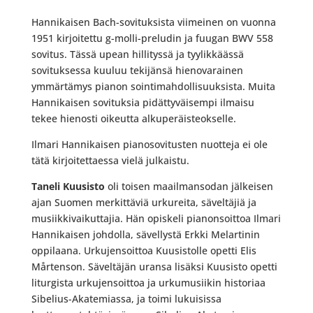
Hannikaisen Bach-sovituksista viimeinen on vuonna
1951 kirjoitettu g-molli-preludin ja fuugan BWV 558
sovitus. Tässä upean hillityssä ja tyylikkäässä
sovituksessa kuuluu tekijänsä hienovarainen
ymmärtämys pianon sointimahdollisuuksista. Muita
Hannikaisen sovituksia pidättyväisempi ilmaisu
tekee hienosti oikeutta alkuperäisteokselle.
Ilmari Hannikaisen pianosovitusten nuotteja ei ole
tätä kirjoitettaessa vielä julkaistu.
Taneli Kuusisto
oli toisen maailmansodan jälkeisen
ajan Suomen merkittäviä urkureita, säveltäjiä ja
musiikkivaikuttajia. Hän opiskeli pianonsoittoa Ilmari
Hannikaisen johdolla, sävellystä Erkki Melartinin
oppilaana. Urkujensoittoa Kuusistolle opetti Elis
Mårtenson. Säveltäjän uransa lisäksi Kuusisto opetti
liturgista urkujensoittoa ja urkumusiikin historiaa
Sibelius-Akatemiassa, ja toimi lukuisissa