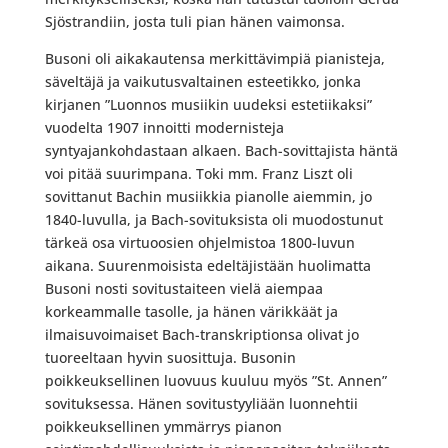
Sjöstrandiin, josta tuli pian hänen vaimonsa.
Busoni oli aikakautensa merkittävimpiä pianisteja,
säveltäjä ja vaikutusvaltainen esteetikko, jonka
kirjanen ”Luonnos musiikin uudeksi estetiikaksi”
vuodelta 1907 innoitti modernisteja
syntyajankohdastaan alkaen. Bach-sovittajista häntä
voi pitää suurimpana. Toki mm. Franz Liszt oli
sovittanut Bachin musiikkia pianolle aiemmin, jo
1840-luvulla, ja Bach-sovituksista oli muodostunut
tärkeä osa virtuoosien ohjelmistoa 1800-luvun
aikana. Suurenmoisista edeltäjistään huolimatta
Busoni nosti sovitustaiteen vielä aiempaa
korkeammalle tasolle, ja hänen värikkäät ja
ilmaisuvoimaiset Bach-transkriptionsa olivat jo
tuoreeltaan hyvin suosittuja. Busonin
poikkeuksellinen luovuus kuuluu myös ”St. Annen”
sovituksessa. Hänen sovitustyyliään luonnehtii
poikkeuksellinen ymmärrys pianon