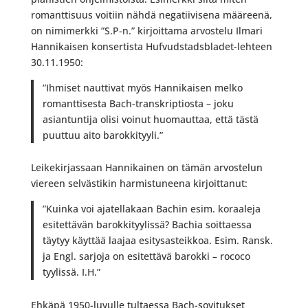
romanttisuus voitiin nähdä negatiivisena määreenä,
on nimimerkki ”S.P-n.” kirjoittama arvostelu Ilmari
Hannikaisen konsertista Hufvudstadsbladet-lehteen
30.11.1950:
”Ihmiset nauttivat myös Hannikaisen melko
romanttisesta Bach-transkriptiosta – joku
asiantuntija olisi voinut huomauttaa, että tästä
puuttuu aito barokkityyli.”
Leikekirjassaan Hannikainen on tämän arvostelun
viereen selvästikin harmistuneena kirjoittanut:
”Kuinka voi ajatellakaan Bachin esim. koraaleja
esitettävän barokkityylissä? Bachia soittaessa
täytyy käyttää laajaa esitysasteikkoa. Esim. Ransk.
ja Engl. sarjoja on esitettävä barokki – rococo
tyylissä. I.H.”
Ehkäpä 1950-luvulle tultaessa Bach-sovitukset