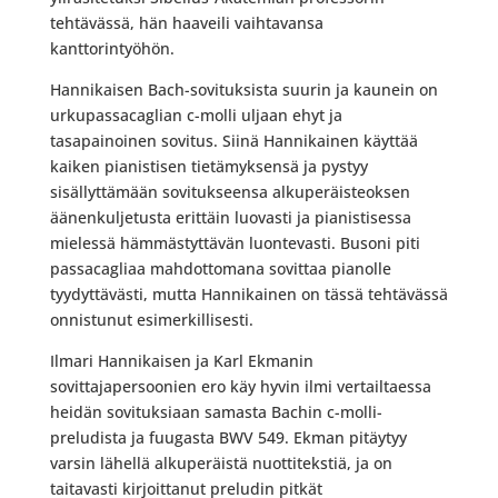
tehtävässä, hän haaveili vaihtavansa
kanttorintyöhön.
Hannikaisen Bach-sovituksista suurin ja kaunein on
urkupassacaglian c-molli uljaan ehyt ja
tasapainoinen sovitus. Siinä Hannikainen käyttää
kaiken pianistisen tietämyksensä ja pystyy
sisällyttämään sovitukseensa alkuperäisteoksen
äänenkuljetusta erittäin luovasti ja pianistisessa
mielessä hämmästyttävän luontevasti. Busoni piti
passacagliaa mahdottomana sovittaa pianolle
tyydyttävästi, mutta Hannikainen on tässä tehtävässä
onnistunut esimerkillisesti.
Ilmari Hannikaisen ja Karl Ekmanin
sovittajapersoonien ero käy hyvin ilmi vertailtaessa
heidän sovituksiaan samasta Bachin c-molli-
preludista ja fuugasta BWV 549. Ekman pitäytyy
varsin lähellä alkuperäistä nuottitekstiä, ja on
taitavasti kirjoittanut preludin pitkät