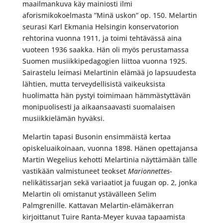
maailmankuva käy mainiosti ilmi
aforismikokoelmasta ”Minä uskon” op. 150. Melartin
seurasi Karl Ekmania Helsingin konservatorion
rehtorina vuonna 1911, ja toimi tehtävässä aina
vuoteen 1936 saakka. Hän oli myös perustamassa
Suomen musiikkipedagogien liittoa vuonna 1925.
Sairastelu leimasi Melartinin elämää jo lapsuudesta
lähtien, mutta terveydellisistä vaikeuksista
huolimatta hän pystyi toimimaan hämmästyttävän
monipuolisesti ja aikaansaavasti suomalaisen
musiikkielämän hyväksi.
Melartin tapasi Busonin ensimmäistä kertaa
opiskeluaikoinaan, vuonna 1898. Hänen opettajansa
Martin Wegelius kehotti Melartinia näyttämään tälle
vastikään valmistuneet teokset
Marionnettes
-
nelikätissarjan sekä variaatiot ja fuugan op. 2, jonka
Melartin oli omistanut ystävälleen Selim
Palmgrenille. Kattavan Melartin-elämäkerran
kirjoittanut Tuire Ranta-Meyer kuvaa tapaamista