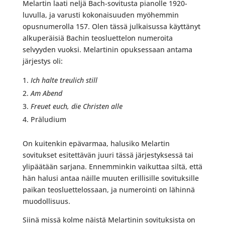
Melartin laati neljä Bach-sovitusta pianolle 1920-
luvulla, ja varusti kokonaisuuden myöhemmin
opusnumerolla 157. Olen tässä julkaisussa käyttänyt
alkuperäisiä Bachin teosluettelon numeroita
selvyyden vuoksi. Melartinin opuksessaan antama
järjestys oli:
Ich halte treulich still
Am Abend
Freuet euch, die Christen alle
Präludium
On kuitenkin epävarmaa, halusiko Melartin
sovitukset esitettävän juuri tässä järjestyksessä tai
ylipäätään sarjana. Ennemminkin vaikuttaa siltä, että
hän halusi antaa näille muuten erillisille sovituksille
paikan teosluettelossaan, ja numerointi on lähinnä
muodollisuus.
Siinä missä kolme näistä Melartinin sovituksista on