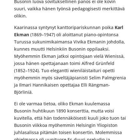
Busonin luova sovituksellinen panos ei ole kovin
suuri, vaikka hänen työnsä pedagogisesti merkittävä
olikin.
Kaarinassa syntynyt kanttoripariskunnan poika
Karl
Ekman
(1869–1947) oli aloittanut piano-opintonsa
Turussa sukunimikaimansa Vivika Ekmanin johdolla,
kunnes muutti Helsinkiin Busonin oppilaaksi.
Myöhemmin Ekman jatkoi opintojaan vielä Wienissä,
jossa hänen opettajanaan toimi Alfred Grünfeld
(1852–1924). Tuo elegantti wieniläistaituri opetti
myöhemmin myös säveltäjäpianisti Selim Palmgrenia
ja Ilmari Hannikaisen opettajaa Elli Rängman-
Björliniä.
Ei ole varmaa tietoa, oliko Ekman kuulemassa
Busonin huhtikuun 1890 konserttia, mutta voisi
kuvitella, että hän todennäköisesti kuuli joko tuon tai
Busonin viikkoa myöhemmin Helsingin Yliopiston
juhlasalissa pitämän toisen konsertin. Molemmissa
ohjelmassa oli uunituore Es-duuri-preludin ja