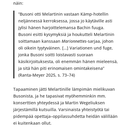
näin:
”Busoni otti Melartinin vastaan Kämp-hotellin
neljännessä kerroksessa, jossa jo käytäville asti
jylisi hänen harjoittelemansa Bachin fuuga.
Busoni esitti kysymyksiä ja houkutteli Melartinin
soittamaan kanssaan
Marionnettes
-sarjaa, johon
oli oikein tyytyväinen. […] Variationen und fuge,
jonka Busoni soitti loistavasti suoraan
käsikirjoituksesta, oli enemmän hänen mieleensä,
ja sitä hän piti erinomaisen omintakeisena”
(Ranta-Meyer 2025, s. 73–74)
Tapaaminen jätti Melartinille lämpimän mielikuvan
Busonista, ja he tapasivat myöhemminkin mm.
konserttien yhteydessä ja Martin Wegeliuksen
järjestämillä kutsuilla. Varsinaista yhteistyötä tai
pidempää opettaja–oppilassuhdetta heidän välillään
ei kuitenkaan ollut.