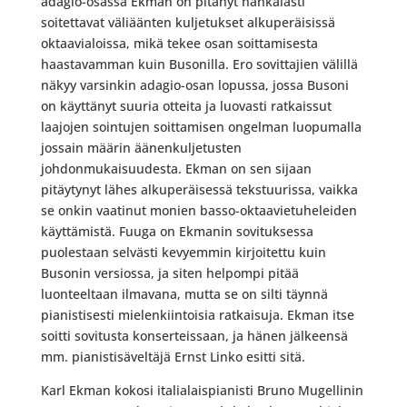
adagio-osassa Ekman on pitänyt hankalasti
soitettavat väliäänten kuljetukset alkuperäisissä
oktaavialoissa, mikä tekee osan soittamisesta
haastavamman kuin Busonilla. Ero sovittajien välillä
näkyy varsinkin adagio-osan lopussa, jossa Busoni
on käyttänyt suuria otteita ja luovasti ratkaissut
laajojen sointujen soittamisen ongelman luopumalla
jossain määrin äänenkuljetusten
johdonmukaisuudesta. Ekman on sen sijaan
pitäytynyt lähes alkuperäisessä tekstuurissa, vaikka
se onkin vaatinut monien basso-oktaavietuheleiden
käyttämistä. Fuuga on Ekmanin sovituksessa
puolestaan selvästi kevyemmin kirjoitettu kuin
Busonin versiossa, ja siten helpompi pitää
luonteeltaan ilmavana, mutta se on silti täynnä
pianistisesti mielenkiintoisia ratkaisuja. Ekman itse
soitti sovitusta konserteissaan, ja hänen jälkeensä
mm. pianistisäveltäjä Ernst Linko esitti sitä.
Karl Ekman kokosi italialaispianisti Bruno Mugellinin