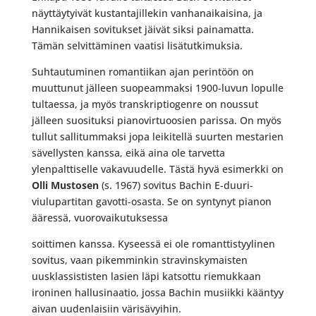
näyttäytyivät kustantajillekin vanhanaikaisina, ja
Hannikaisen sovitukset jäivät siksi painamatta.
Tämän selvittäminen vaatisi lisätutkimuksia.
Suhtautuminen romantiikan ajan perintöön on
muuttunut jälleen suopeammaksi 1900-luvun lopulle
tultaessa, ja myös transkriptiogenre on noussut
jälleen suosituksi pianovirtuoosien parissa. On myös
tullut sallitummaksi jopa leikitellä suurten mestarien
sävellysten kanssa, eikä aina ole tarvetta
ylenpalttiselle vakavuudelle. Tästä hyvä esimerkki on
Olli Mustosen
(s. 1967) sovitus Bachin E-duuri-
viulupartitan gavotti-osasta. Se on syntynyt pianon
ääressä, vuorovaikutuksessa
soittimen kanssa. Kyseessä ei ole romanttistyylinen
sovitus, vaan pikemminkin stravinskymaisten
uusklassististen lasien läpi katsottu riemukkaan
ironinen hallusinaatio, jossa Bachin musiikki kääntyy
aivan uudenlaisiin värisävyihin.