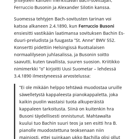
yhteyteen kahden merkittävän Bach-sovittajan,
Ferruccio Busonin ja Alexander Silotin kanssa.
Suomessa tehtyjen Bach-sovitusten tarinan voi
katsoa alkaneen 2.4.1890, kun
Ferruccio Busoni
ensiesitti vastikään laatimansa sovituksen Bachin Es-
duuri-preludista ja fuugasta ”St. Anne” BWV 552.
Konsertti pidettiin Helsingissä Ruotsalaisen
normaalilyseon juhlasalissa, ja Busonin soitto
saavutti, kuten tavallista, suuren suosion. Kriitikko
nimimerkki ”o” kirjoitti Uusi Suometar – lehdessä
3.4.1890 ilmestyneessä arvostelussa:
”Ei ole mikään helppo tehtäwä muodostaa uruille
säwelletystä kappaleesta pianokappaletta, joka
kaikin puolin wastaisi tuota alkuperäistä
kappaleen tarkoitusta. Siinä on kuitenkin hra
Busoni täydellisesti onnistunut. Mahtawalta
kuului tuo Bachin suuri teos ja sen esitti hra B.
pianolle muodostettuna teoksenaan niin
mainiosti, ettei suinkaan ukko Bachilla olisi ollut