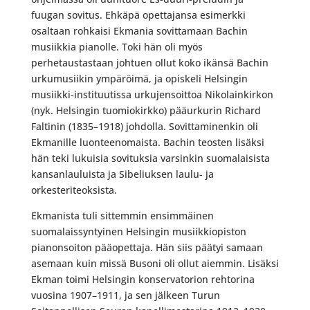
fuugan sovitus. Ehkäpä opettajansa esimerkki
osaltaan rohkaisi Ekmania sovittamaan Bachin
musiikkia pianolle. Toki hän oli myös
perhetaustastaan johtuen ollut koko ikänsä Bachin
urkumusiikin ympäröimä, ja opiskeli Helsingin
musiikki-instituutissa urkujensoittoa Nikolainkirkon
(nyk. Helsingin tuomiokirkko) pääurkurin Richard
Faltinin (1835–1918) johdolla. Sovittaminenkin oli
Ekmanille luonteenomaista. Bachin teosten lisäksi
hän teki lukuisia sovituksia varsinkin suomalaisista
kansanlauluista ja Sibeliuksen laulu- ja
orkesteriteoksista.
Ekmanista tuli sittemmin ensimmäinen
suomalaissyntyinen Helsingin musiikkiopiston
pianonsoiton pääopettaja. Hän siis päätyi samaan
asemaan kuin missä Busoni oli ollut aiemmin. Lisäksi
Ekman toimi Helsingin konservatorion rehtorina
vuosina 1907–1911, ja sen jälkeen Turun