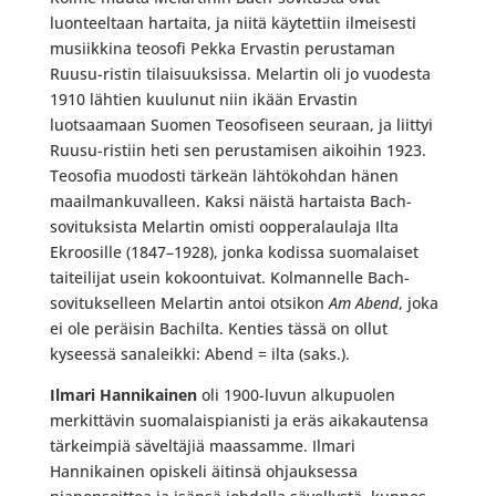
luonteeltaan hartaita, ja niitä käytettiin ilmeisesti
musiikkina teosofi Pekka Ervastin perustaman
Ruusu-ristin tilaisuuksissa. Melartin oli jo vuodesta
1910 lähtien kuulunut niin ikään Ervastin
luotsaamaan Suomen Teosofiseen seuraan, ja liittyi
Ruusu-ristiin heti sen perustamisen aikoihin 1923.
Teosofia muodosti tärkeän lähtökohdan hänen
maailmankuvalleen. Kaksi näistä hartaista Bach-
sovituksista Melartin omisti oopperalaulaja Ilta
Ekroosille (1847–1928), jonka kodissa suomalaiset
taiteilijat usein kokoontuivat. Kolmannelle Bach-
sovitukselleen Melartin antoi otsikon
Am Abend
, joka
ei ole peräisin Bachilta. Kenties tässä on ollut
kyseessä sanaleikki: Abend = ilta (saks.).
Ilmari Hannikainen
oli 1900-luvun alkupuolen
merkittävin suomalaispianisti ja eräs aikakautensa
tärkeimpiä säveltäjiä maassamme. Ilmari
Hannikainen opiskeli äitinsä ohjauksessa