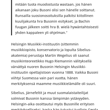
mitään tuota muodostusta wastaan, jos hänen
aikanaan joku Busoni olisi sen hänelle soittanut.
Runsailla suosionosoituksilla palkitsi kiitollinen
kuulijakunta hra Busonin esitykset, ja Bachin
fuugan jälkeen soitti hra B. wielä hywäntahtoisesti
yhden kappaleen yli ohjelman.”
Helsingin Musiikki-instituutin (sittemmin
musiikkiopisto, konservatorio ja lopulta Sibelius-
akatemia) perustaja Martin Wegelius oli saanut
musiikinteoreetikko Hugo Riemannin välityksellä
värvättyä nuoren Busonin Helsingin Musiikki-
instituutin opettajistoon vuonna 1888. Vaikka Busoni
viihtyi Suomessa vain pari vuotta, hänen
merkityksensä maamme musiikkielämälle oli suuri.
Sibelius, Järnefeltit ja muut suomalaistaiteilijat
solmivat Busonin kanssa lämpimän ystävyyden.
Helsingin-aika osoittautui myös Busonille erityisen
merkitykselliseksi, koska hän tutustui tuolloin Gerda