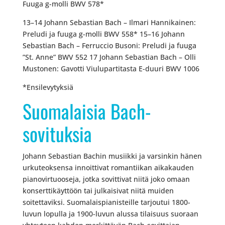
Fuuga g-molli BWV 578*
13–14 Johann Sebastian Bach – Ilmari Hannikainen:
Preludi ja fuuga g-molli BWV 558* 15–16 Johann
Sebastian Bach – Ferruccio Busoni: Preludi ja fuuga
”St. Anne” BWV 552 17 Johann Sebastian Bach – Olli
Mustonen: Gavotti Viulupartitasta E-duuri BWV 1006
*Ensilevytyksiä
Suomalaisia Bach-
sovituksia
Johann Sebastian Bachin musiikki ja varsinkin hänen
urkuteoksensa innoittivat romantiikan aikakauden
pianovirtuooseja, jotka sovittivat niitä joko omaan
konserttikäyttöön tai julkaisivat niitä muiden
soitettaviksi. Suomalaispianisteille tarjoutui 1800-
luvun lopulla ja 1900-luvun alussa tilaisuus suoraan