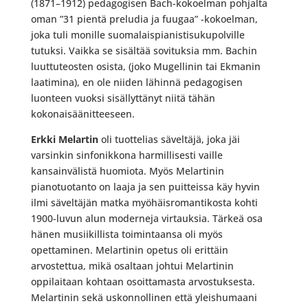
(1871–1912) pedagogisen Bach-kokoelman pohjalta
oman ”31 pientä preludia ja fuugaa” -kokoelman,
joka tuli monille suomalaispianistisukupolville
tutuksi. Vaikka se sisältää sovituksia mm. Bachin
luuttuteosten osista, (joko Mugellinin tai Ekmanin
laatimina), en ole niiden lähinnä pedagogisen
luonteen vuoksi sisällyttänyt niitä tähän
kokonaisäänitteeseen.
Erkki Melartin
oli tuottelias säveltäjä, joka jäi
varsinkin sinfonikkona harmillisesti vaille
kansainvälistä huomiota. Myös Melartinin
pianotuotanto on laaja ja sen puitteissa käy hyvin
ilmi säveltäjän matka myöhäisromantikosta kohti
1900-luvun alun moderneja virtauksia. Tärkeä osa
hänen musiikillista toimintaansa oli myös
opettaminen. Melartinin opetus oli erittäin
arvostettua, mikä osaltaan johtui Melartinin
oppilaitaan kohtaan osoittamasta arvostuksesta.
Melartinin sekä uskonnollinen että yleishumaani