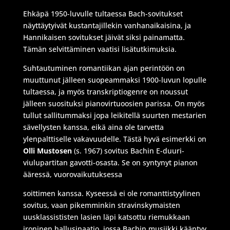
Ehkäpä 1950-luvulle tultaessa Bach-sovitukset
näyttäytyivät kustantajillekin vanhanaikaisina, ja
Hannikaisen sovitukset jäivät siksi painamatta.
Tämän selvittäminen vaatisi lisätutkimuksia.
Suhtautuminen romantiikan ajan perintöön on
muuttunut jälleen suopeammaksi 1900-luvun lopulle
tultaessa, ja myös transkriptiogenre on noussut
jälleen suosituksi pianovirtuoosien parissa. On myös
tullut sallitummaksi jopa leikitellä suurten mestarien
sävellysten kanssa, eikä aina ole tarvetta
ylenpalttiselle vakavuudelle. Tästä hyvä esimerkki on
Olli Mustosen
(s. 1967) sovitus Bachin E-duuri-
viulupartitan gavotti-osasta. Se on syntynyt pianon
ääressä, vuorovaikutuksessa
soittimen kanssa. Kyseessä ei ole romanttistyylinen
sovitus, vaan pikemminkin stravinskymaisten
uusklassististen lasien läpi katsottu riemukkaan
ironinen hallusinaatio, jossa Bachin musiikki kääntyy