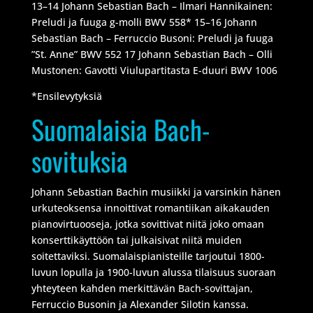
13–14 Johann Sebastian Bach – Ilmari Hannikainen:
Preludi ja fuuga g-molli BWV 558* 15–16 Johann
Sebastian Bach – Ferruccio Busoni: Preludi ja fuuga
”St. Anne” BWV 552 17 Johann Sebastian Bach – Olli
Mustonen: Gavotti Viulupartitasta E-duuri BWV 1006
*Ensilevytyksiä
Suomalaisia Bach-
sovituksia
Johann Sebastian Bachin musiikki ja varsinkin hänen
urkuteoksensa innoittivat romantiikan aikakauden
pianovirtuooseja, jotka sovittivat niitä joko omaan
konserttikäyttöön tai julkaisivat niitä muiden
soitettaviksi. Suomalaispianisteille tarjoutui 1800-
luvun lopulla ja 1900-luvun alussa tilaisuus suoraan
yhteyteen kahden merkittävän Bach-sovittajan,
Ferruccio Busonin ja Alexander Silotin kanssa.