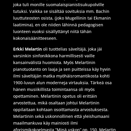
joka tuli monille suomalaispianistisukupolville
tutuksi. Vaikka se sisältää sovituksia mm. Bachin
luuttuteosten osista, (joko Mugellinin tai Ekmanin
laatimina), en ole niiden lähinnä pedagogisen
luonteen vuoksi sisällyttänyt niitä tähän
kokonaisäänitteeseen.
Erkki Melartin
oli tuottelias säveltäjä, joka jäi
varsinkin sinfonikkona harmillisesti vaille
kansainvälistä huomiota. Myös Melartinin
pianotuotanto on laaja ja sen puitteissa käy hyvin
ilmi säveltäjän matka myöhäisromantikosta kohti
1900-luvun alun moderneja virtauksia. Tärkeä osa
hänen musiikillista toimintaansa oli myös
opettaminen. Melartinin opetus oli erittäin
arvostettua, mikä osaltaan johtui Melartinin
oppilaitaan kohtaan osoittamasta arvostuksesta.
Melartinin sekä uskonnollinen että yleishumaani
maailmankuva käy mainiosti ilmi
aforismikokoelmasta ”Minä uskon” op. 150. Melartin