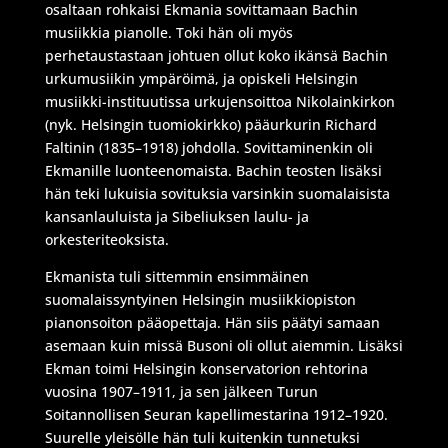
osaltaan rohkaisi Ekmania sovittamaan Bachin
musiikkia pianolle. Toki hän oli myös
perhetaustastaan johtuen ollut koko ikänsä Bachin
urkumusiikin ympäröimä, ja opiskeli Helsingin
musiikki-instituutissa urkujensoittoa Nikolainkirkon
(nyk. Helsingin tuomiokirkko) pääurkurin Richard
Faltinin (1835–1918) johdolla. Sovittaminenkin oli
Ekmanille luonteenomaista. Bachin teosten lisäksi
hän teki lukuisia sovituksia varsinkin suomalaisista
kansanlauluista ja Sibeliuksen laulu- ja
orkesteriteoksista.
Ekmanista tuli sittemmin ensimmäinen
suomalaissyntyinen Helsingin musiikkiopiston
pianonsoiton pääopettaja. Hän siis päätyi samaan
asemaan kuin missä Busoni oli ollut aiemmin. Lisäksi
Ekman toimi Helsingin konservatorion rehtorina
vuosina 1907–1911, ja sen jälkeen Turun
Soitannollisen Seuran kapellimestarina 1912–1920.
Suurelle yleisölle hän tuli kuitenkin tunnetuksi