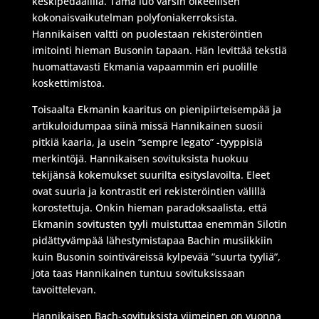
keskipedaalilla. Tämä luo varsin oikeellisen
kokonaisvaikutelman polyfoniakerroksista.
Hannikaisen valtti on puolestaan rekisteröintien
imitointi hieman Busonin tapaan. Hän levittää tekstiä
huomattavasti Ekmania vapaammin eri puolille
koskettimistoa.
Toisaalta Ekmanin kaaritus on pienipiirteisempää ja
artikuloidumpaa siinä missä Hannikainen suosii
pitkiä kaaria, ja usein ”sempre legato” -tyyppisiä
merkintöjä. Hannikaisen sovituksista huokuu
tekijänsä kokemukset suurilta esityslavoilta. Eleet
ovat suuria ja kontrastit eri rekisteröintien välillä
korostettuja. Onkin hieman paradoksaalista, että
Ekmanin sovitusten tyyli muistuttaa enemmän Silotin
pidättyvämpää lähestymistapaa Bachin musiikkiin
kuin Busonin sointiväreissä kylpevää ”suurta tyyliä”,
jota taas Hannikainen tuntuu sovituksissaan
tavoittelevan.
Hannikaisen Bach-sovituksista viimeinen on vuonna