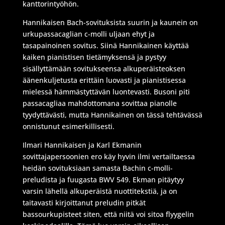
kanttorintyöhön.
Hannikaisen Bach-sovituksista suurin ja kaunein on
urkupassacaglian c-molli uljaan ehyt ja
tasapainoinen sovitus. Siinä Hannikainen käyttää
kaiken pianistisen tietämyksensä ja pystyy
sisällyttämään sovitukseensa alkuperäisteoksen
äänenkuljetusta erittäin luovasti ja pianistisessa
mielessä hämmästyttävän luontevasti. Busoni piti
passacagliaa mahdottomana sovittaa pianolle
tyydyttävästi, mutta Hannikainen on tässä tehtävässä
onnistunut esimerkillisesti.
Ilmari Hannikaisen ja Karl Ekmanin
sovittajapersoonien ero käy hyvin ilmi vertailtaessa
heidän sovituksiaan samasta Bachin c-molli-
preludista ja fuugasta BWV 549. Ekman pitäytyy
varsin lähellä alkuperäistä nuottitekstiä, ja on
taitavasti kirjoittanut preludin pitkät
bassourkupisteet siten, että niitä voi sitoa flyygelin