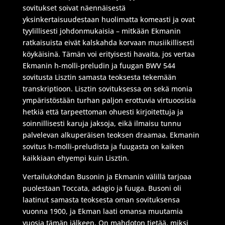
sovitukset soivat näennäisestä
yksinkertaisuudestaan huolimatta komeasti ja ovat
tyylillisesti johdonmukaisia – mitkään Ekmanin
ratkaisuista eivät kalskahda korvaan musiikillisesti
köykäisinä. Tämän voi erityisesti havaita, jos vertaa
Ekmanin h-molli-preludin ja fuugan BWV 544
sovitusta Lisztin samasta teoksesta tekemään
transkriptioon. Lisztin sovituksessa on sekä monia
ympäristöstään turhan paljon erottuvia virtuoosisia
hetkiä että tarpeettoman ohuesti kirjoitettuja ja
soinnillisesti karuja jaksoja, eikä ilmaisu tunnu
palvelevan alkuperäisen teoksen draamaa. Ekmanin
sovitus h-molli-preludista ja fuugasta on kaiken
kaikkiaan ehyempi kuin Lisztin.
Vertailukohdan Busonin ja Ekmanin välillä tarjoaa
puolestaan Toccata, adagio ja fuuga. Busoni oli
laatinut samasta teoksesta oman sovituksensa
vuonna 1900, ja Ekman laati omansa muutamia
vuosia tämän jälkeen. On mahdoton tietää, miksi