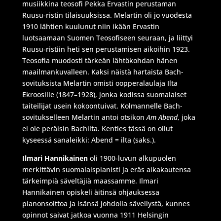
musiikkina teosofi Pekka Ervastin perustaman
Ruusu-ristin tilaisuuksissa. Melartin oli jo vuodesta
1910 lähtien kuulunut niin ikään Ervastin
luotsaamaan Suomen Teosofiseen seuraan, ja liittyi
Ruusu-ristiin heti sen perustamisen aikoihin 1923.
Teosofia muodosti tärkeän lähtökohdan hänen
maailmankuvalleen. Kaksi näistä hartaista Bach-
sovituksista Melartin omisti oopperalaulaja Ilta
Ekroosille (1847–1928), jonka kodissa suomalaiset
taiteilijat usein kokoontuivat. Kolmannelle Bach-
sovitukselleen Melartin antoi otsikon
Am Abend
, joka
ei ole peräisin Bachilta. Kenties tässä on ollut
kyseessä sanaleikki: Abend = ilta (saks.).
Ilmari Hannikainen
oli 1900-luvun alkupuolen
merkittävin suomalaispianisti ja eräs aikakautensa
tärkeimpiä säveltäjiä maassamme. Ilmari
Hannikainen opiskeli äitinsä ohjauksessa
pianonsoittoa ja isänsä johdolla sävellystä, kunnes
opinnot saivat jatkoa vuonna 1911 Helsingin