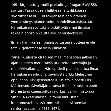
1951 kirjoitettu g-molli-preludin ja fuugan BWV 558
sovitus. Tässä upean hillityssä ja tyylikkäässä
sovituksessa kuuluu tekijänsä hienovarainen
ymmärtämys pianon sointimahdollisuuksista. Muita
Hannikaisen sovituksia pidättyväisempi ilmaisu
tekee hienosti oikeutta alkuperäisteokselle.
Ilmari Hannikaisen pianosovitusten nuotteja ei ole
tätä kirjoitettaessa vielä julkaistu.
Taneli Kuusisto
oli toisen maailmansodan jälkeisen
ajan Suomen merkittäviä urkureita, säveltäjiä ja
musiikkivaikuttajia. Hän opiskeli pianonsoittoa Ilmari
Hannikaisen johdolla, sävellystä Erkki Melartinin
oppilaana. Urkujensoittoa Kuusistolle opetti Elis
Mårtenson. Säveltäjän uransa lisäksi Kuusisto opetti
liturgista urkujensoittoa ja urkumusiikin historiaa
Sibelius-Akatemiassa, ja toimi lukuisissa
luottamustehtävissä, mm. Sibelius-Akatemian
rehtorina vuosina 1959–1971.