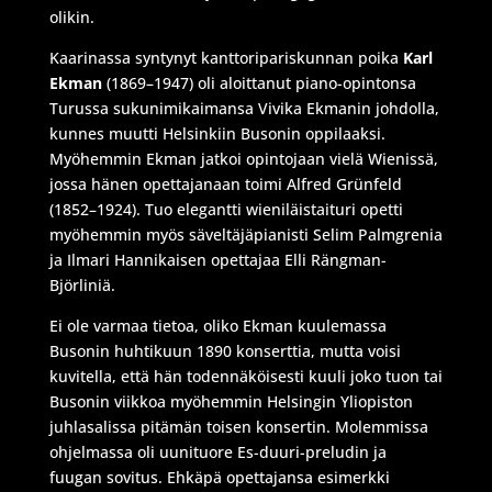
olikin.
Kaarinassa syntynyt kanttoripariskunnan poika
Karl
Ekman
(1869–1947) oli aloittanut piano-opintonsa
Turussa sukunimikaimansa Vivika Ekmanin johdolla,
kunnes muutti Helsinkiin Busonin oppilaaksi.
Myöhemmin Ekman jatkoi opintojaan vielä Wienissä,
jossa hänen opettajanaan toimi Alfred Grünfeld
(1852–1924). Tuo elegantti wieniläistaituri opetti
myöhemmin myös säveltäjäpianisti Selim Palmgrenia
ja Ilmari Hannikaisen opettajaa Elli Rängman-
Björliniä.
Ei ole varmaa tietoa, oliko Ekman kuulemassa
Busonin huhtikuun 1890 konserttia, mutta voisi
kuvitella, että hän todennäköisesti kuuli joko tuon tai
Busonin viikkoa myöhemmin Helsingin Yliopiston
juhlasalissa pitämän toisen konsertin. Molemmissa
ohjelmassa oli uunituore Es-duuri-preludin ja
fuugan sovitus. Ehkäpä opettajansa esimerkki