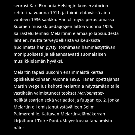
seurasi Karl Ekmania Helsingin konservatorion
rehtorina vuonna 1911, ja toimi tehtävässä aina
vuoteen 1936 saakka. Hän oli myös perustamassa
Suomen musiikkipedagogien liittoa vuonna 1925.
Sairastelu leimasi Melartinin elämää jo lapsuudesta
lähtien, mutta terveydellisistä vaikeuksista
huolimatta hän pystyi toimimaan hämmästyttävän
monipuolisesti ja aikaansaavasti suomalaisen
musiikkielämän hyväksi.
Melartin tapasi Busonin ensimmäistä kertaa
opiskeluaikoinaan, vuonna 1898. Hänen opettajansa
Martin Wegelius kehotti Melartinia näyttämään tälle
vastikään valmistuneet teokset
Marionnettes
-
nelikätissarjan sekä variaatiot ja fuugan op. 2, jonka
Melartin oli omistanut ystävälleen Selim
Palmgrenille. Kattavan Melartin-elämäkerran
kirjoittanut Tuire Ranta-Meyer kuvaa tapaamista
näin: