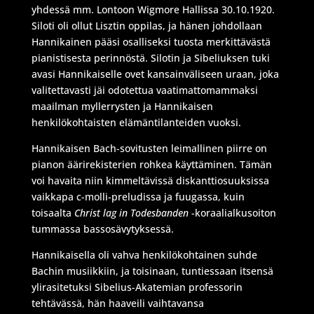
yhdessä mm. Lontoon Wigmore Hallissa 30.10.1920.
Siloti oli ollut Lisztin oppilas, ja hänen johdollaan
Hannikainen pääsi osalliseksi tuosta merkittävästä
pianistisesta perinnöstä. Silotin ja Sibeliuksen tuki
avasi Hannikaiselle ovet kansainväliseen uraan, joka
valitettavasti jäi odotettua vaatimattomammaksi
maailman myllerrysten ja Hannikaisen
henkilökohtaisten elämäntilanteiden vuoksi.
Hannikaisen Bach-sovitusten leimallinen piirre on
pianon äärirekisterien rohkea käyttäminen. Tämän
voi havaita niin kimmeltävissä diskanttiosuuksissa
vaikkapa c-molli-preludissa ja fuugassa, kuin
toisaalta
Christ lag in Todesbanden
-koraalialkusoiton
tummassa bassosävytyksessä.
Hannikaisella oli vahva henkilökohtainen suhde
Bachin musiikkiin, ja toisinaan, tuntiessaan itsensä
ylirasitetuksi Sibelius-Akatemian professorin
tehtävässä, hän haaveili vaihtavansa