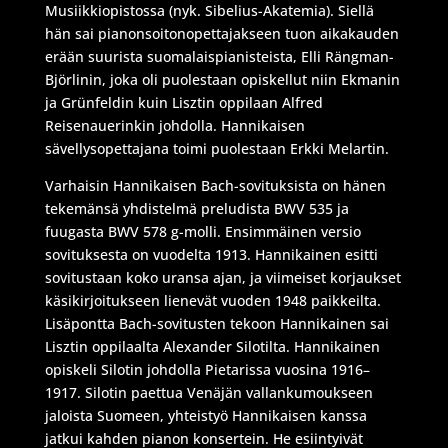
Musiikkiopistossa (nyk. Sibelius-Akatemia). Siellä
hän sai pianonsoitonopettajakseen tuon aikakauden
erään suurista suomalaispianisteista, Elli Rängman-
Björlinin, joka oli puolestaan opiskellut niin Ekmanin
ja Grünfeldin kuin Lisztin oppilaan Alfred
Reisenauerinkin johdolla. Hannikaisen
sävellysopettajana toimi puolestaan Erkki Melartin.
Varhaisin Hannikaisen Bach-sovituksista on hänen
tekemänsä yhdistelmä preludista BWV 535 ja
fuugasta BWV 578 g-molli. Ensimmäinen versio
sovituksesta on vuodelta 1913. Hannikainen esitti
sovitustaan koko uransa ajan, ja viimeiset korjaukset
käsikirjoitukseen lienevät vuoden 1948 paikkeilta.
Lisäpontta Bach-sovitusten tekoon Hannikainen sai
Lisztin oppilaalta Alexander Silotilta. Hannikainen
opiskeli Silotin johdolla Pietarissa vuosina 1916–
1917. Silotin paettua Venäjän vallankumoukseen
jaloista Suomeen, yhteistyö Hannikaisen kanssa
jatkui kahden pianon konsertein. He esiintyivät