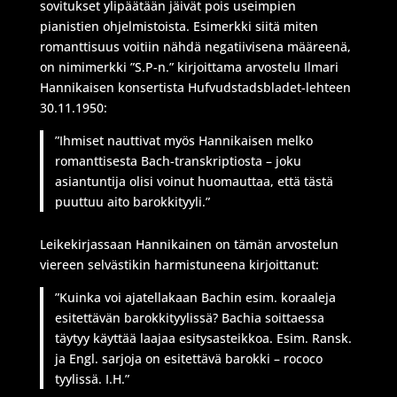
sovitukset ylipäätään jäivät pois useimpien
pianistien ohjelmistoista. Esimerkki siitä miten
romanttisuus voitiin nähdä negatiivisena määreenä,
on nimimerkki ”S.P-n.” kirjoittama arvostelu Ilmari
Hannikaisen konsertista Hufvudstadsbladet-lehteen
30.11.1950:
”Ihmiset nauttivat myös Hannikaisen melko
romanttisesta Bach-transkriptiosta – joku
asiantuntija olisi voinut huomauttaa, että tästä
puuttuu aito barokkityyli.”
Leikekirjassaan Hannikainen on tämän arvostelun
viereen selvästikin harmistuneena kirjoittanut:
”Kuinka voi ajatellakaan Bachin esim. koraaleja
esitettävän barokkityylissä? Bachia soittaessa
täytyy käyttää laajaa esitysasteikkoa. Esim. Ransk.
ja Engl. sarjoja on esitettävä barokki – rococo
tyylissä. I.H.”