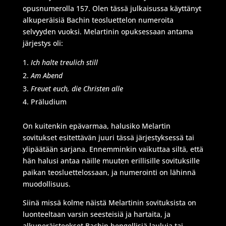
opusnumerolla 157. Olen tässä julkaisussa käyttänyt
alkuperäisiä Bachin teosluettelon numeroita
selvyyden vuoksi. Melartinin opuksessaan antama
järjestys oli:
Ich halte treulich still
Am Abend
Freuet euch, die Christen alle
Präludium
On kuitenkin epävarmaa, halusiko Melartin
sovitukset esitettävän juuri tässä järjestyksessä tai
ylipäätään sarjana. Ennemminkin vaikuttaa siltä, että
hän halusi antaa näille muuten erillisille sovituksille
paikan teosluettelossaan, ja numerointi on lähinnä
muodollisuus.
Siinä missä kolme näistä Melartinin sovituksista on
luonteeltaan varsin seesteisiä ja hartaita, ja
alkuperäisteokset Bachin hengellisiä lauluja tai