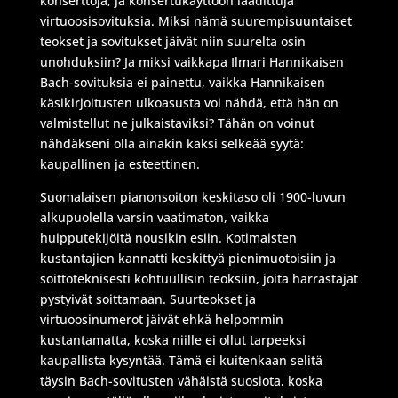
konserttoja, ja konserttikäyttöön laadittuja
virtuoosisovituksia. Miksi nämä suurempisuuntaiset
teokset ja sovitukset jäivät niin suurelta osin
unohduksiin? Ja miksi vaikkapa Ilmari Hannikaisen
Bach-sovituksia ei painettu, vaikka Hannikaisen
käsikirjoitusten ulkoasusta voi nähdä, että hän on
valmistellut ne julkaistaviksi? Tähän on voinut
nähdäkseni olla ainakin kaksi selkeää syytä:
kaupallinen ja esteettinen.
Suomalaisen pianonsoiton keskitaso oli 1900-luvun
alkupuolella varsin vaatimaton, vaikka
huipputekijöitä nousikin esiin. Kotimaisten
kustantajien kannatti keskittyä pienimuotoisiin ja
soittoteknisesti kohtuullisin teoksiin, joita harrastajat
pystyivät soittamaan. Suurteokset ja
virtuoosinumerot jäivät ehkä helpommin
kustantamatta, koska niille ei ollut tarpeeksi
kaupallista kysyntää. Tämä ei kuitenkaan selitä
täysin Bach-sovitusten vähäistä suosiota, koska