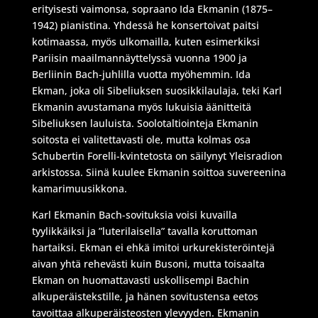
erityisesti vaimonsa, sopraano Ida Ekmanin (1875–
1942) pianistina. Yhdessä he konsertoivat paitsi
kotimaassa, myös ulkomailla, kuten esimerkiksi
Pariisin maailmannäyttelyssä vuonna 1900 ja
Berliinin Bach-juhlilla vuotta myöhemmin. Ida
Ekman, joka oli Sibeliuksen suosikkilaulaja, teki Karl
Ekmanin avustamana myös lukuisia äänitteitä
Sibeliuksen lauluista. Soolotaltiointeja Ekmanin
soitosta ei valitettavasti ole, mutta kolmas osa
Schubertin Forelli-kvintetosta on säilynyt Yleisradion
arkistossa. Siinä kuulee Ekmanin soittoa suvereenina
kamarimuusikkona.
Karl Ekmanin Bach-sovituksia voisi kuvailla
tyylikkäiksi ja ”luterilaisella” tavalla koruttoman
hartaiksi. Ekman ei ehkä imitoi urkurekisteröintejä
aivan yhtä rehevästi kuin Busoni, mutta toisaalta
Ekman on huomattavasti uskollisempi Bachin
alkuperäistekstille, ja hänen sovitustensa eetos
tavoittaa alkuperäisteosten ylevyyden. Ekmanin