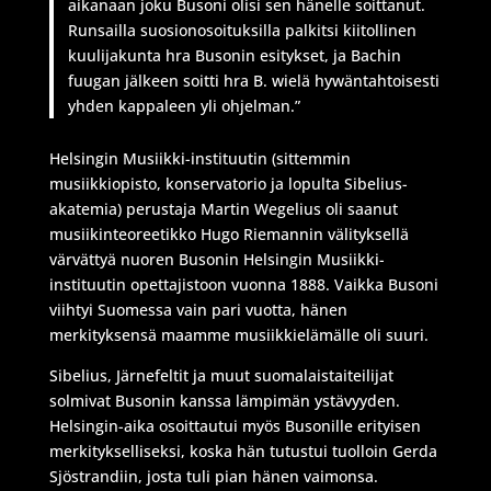
aikanaan joku Busoni olisi sen hänelle soittanut.
Runsailla suosionosoituksilla palkitsi kiitollinen
kuulijakunta hra Busonin esitykset, ja Bachin
fuugan jälkeen soitti hra B. wielä hywäntahtoisesti
yhden kappaleen yli ohjelman.”
Helsingin Musiikki-instituutin (sittemmin
musiikkiopisto, konservatorio ja lopulta Sibelius-
akatemia) perustaja Martin Wegelius oli saanut
musiikinteoreetikko Hugo Riemannin välityksellä
värvättyä nuoren Busonin Helsingin Musiikki-
instituutin opettajistoon vuonna 1888. Vaikka Busoni
viihtyi Suomessa vain pari vuotta, hänen
merkityksensä maamme musiikkielämälle oli suuri.
Sibelius, Järnefeltit ja muut suomalaistaiteilijat
solmivat Busonin kanssa lämpimän ystävyyden.
Helsingin-aika osoittautui myös Busonille erityisen
merkitykselliseksi, koska hän tutustui tuolloin Gerda
Sjöstrandiin, josta tuli pian hänen vaimonsa.