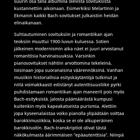
suurin osa tällä albumilla olevista sovituksista
kustannettiin aikoinaan. Esimerkiksi Melartinin ja
Ekmanin kaikki Bach-sovitukset julkaistiin heidän
elinaikanaan.
Suhtautuminen sovituksiin ja romantiikan ajan
teoksiin muuttui 1900-luvun kuluessa. Sotien
jälkeinen modernismin aika näet ei juuri arvostanut
romanttisia harvinaisuuksia. Varsinkin
pianosovitukset nähtiin arvottomina tekeleinä,
toisinaan jopa suoranaisina väärennöksinä. Vanhan
musiikin historiallisia esityskäytäntöjä tutkinut ja
niitä voimakkaasti edistänyt autenttisuusliike pyrki
puhdistamaan romantiikan ajan maneerit pois myös
Bach-esityksistä. Jalosta päämäärästä kumpusi
kuitenkin myös kapeakatseista purismia. Alettiin
jopa kyseenalaistaa voiko pianolla ylipäätään soittaa
barokkimusiikkia, koska se ei ole alkuperäinen
barokkisoitin. Bach-transkriptiot olivat tästä
näkökulmasta äärimmäisen ”epäautenttisia”. Niinpä