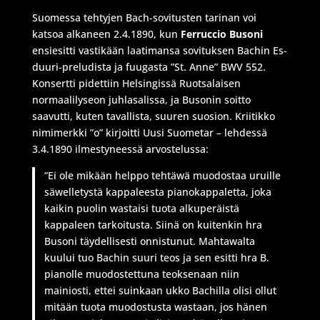
Suomessa tehtyjen Bach-sovitusten tarinan voi
katsoa alkaneen 2.4.1890, kun
Ferruccio Busoni
ensiesitti vastikään laatimansa sovituksen Bachin Es-
duuri-preludista ja fuugasta ”St. Anne” BWV 552.
Konsertti pidettiin Helsingissä Ruotsalaisen
normaalilyseon juhlasalissa, ja Busonin soitto
saavutti, kuten tavallista, suuren suosion. Kriitikko
nimimerkki ”o” kirjoitti Uusi Suometar – lehdessä
3.4.1890 ilmestyneessä arvostelussa:
”Ei ole mikään helppo tehtäwä muodostaa uruille
säwelletystä kappaleesta pianokappaletta, joka
kaikin puolin wastaisi tuota alkuperäistä
kappaleen tarkoitusta. Siinä on kuitenkin hra
Busoni täydellisesti onnistunut. Mahtawalta
kuului tuo Bachin suuri teos ja sen esitti hra B.
pianolle muodostettuna teoksenaan niin
mainiosti, ettei suinkaan ukko Bachilla olisi ollut
mitään tuota muodostusta wastaan, jos hänen