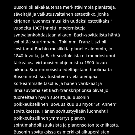
Busoni oli aikakautensa merkittävimpiä pianisteja,
säveltäjä ja vaikutusvaltainen esteetikko, jonka
kirjanen ”Luonnos musiikin uudeksi estetiikaksi”
vuodelta 1907 innoitti modernisteja
syntyajankohdastaan alkaen. Bach-sovittajista häntä
voi pitää suurimpana. Toki mm. Franz Liszt oli
sovittanut Bachin musiikkia pianolle aiemmin, jo
1840-luvulla, ja Bach-sovituksista oli muodostunut
tärkeä osa virtuoosien ohjelmistoa 1800-luvun
aikana. Suurenmoisista edeltäjistään huolimatta
Busoni nosti sovitustaiteen vielä aiempaa
korkeammalle tasolle, ja hänen värikkäät ja
ilmaisuvoimaiset Bach-transkriptionsa olivat jo
tuoreeltaan hyvin suosittuja. Busonin
poikkeuksellinen luovuus kuuluu myös ”St. Annen”
sovituksessa. Hänen sovitustyyliään luonnehtii
poikkeuksellinen ymmärrys pianon
sointimahdollisuuksista ja pianonsoiton tekniikasta.
Busonin sovituksissa esimerkiksi alkuperäisten