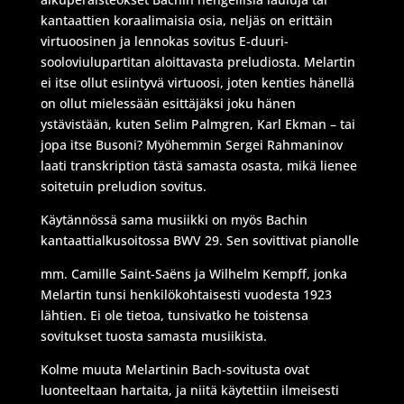
kantaattien koraalimaisia osia, neljäs on erittäin
virtuoosinen ja lennokas sovitus E-duuri-
sooloviulupartitan aloittavasta preludiosta. Melartin
ei itse ollut esiintyvä virtuoosi, joten kenties hänellä
on ollut mielessään esittäjäksi joku hänen
ystävistään, kuten Selim Palmgren, Karl Ekman – tai
jopa itse Busoni? Myöhemmin Sergei Rahmaninov
laati transkription tästä samasta osasta, mikä lienee
soitetuin preludion sovitus.
Käytännössä sama musiikki on myös Bachin
kantaattialkusoitossa BWV 29. Sen sovittivat pianolle
mm. Camille Saint-Saëns ja Wilhelm Kempff, jonka
Melartin tunsi henkilökohtaisesti vuodesta 1923
lähtien. Ei ole tietoa, tunsivatko he toistensa
sovitukset tuosta samasta musiikista.
Kolme muuta Melartinin Bach-sovitusta ovat
luonteeltaan hartaita, ja niitä käytettiin ilmeisesti