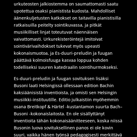
urkuteosten jalkiostemma on saumattomasti saatu
upotettua osaksi pianistista kudosta. Mahdolliset
äänenkuljetusten katkokset on taitavilla pianistisilla
ratkaisuilla peitelty sointikuvassa, ja pitkät
musiikilliset linjat toteutuvat näennäisen
vaivattomasti. Urkurekisteröintejä imitoivat
sointivärivaihdokset tukevat myös upeasti
kokonaismuotoa, ja Es-duuri-preludin ja fuugan
päättävä kolmoisfuuga kasvaa loppua kohden
todelliseksi suuren katedraalin sointihurmokseksi.
Es-duuri-preludin ja fuugan sovituksen lisäksi
Busoni laati Helsingissä ollessaan edition Bachin
kaksiäänisistä inventioista, ja omisti sen Helsingin
musiikki-instituutille. Editio julkaistiin myöhemmin
osana Breitkopf & Härtel -kustantamon suurta Bach–
Busoni -kokonaislaitosta. En ole sisällyttänyt
inventioita tähän kokonaisäänitteeseen, koska niissä
Busonin luova sovituksellinen panos ei ole kovin
suuri, vaikka hänen työnsä pedagogisesti merkittävä