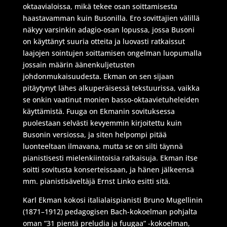
oktaavialoissa, mikä tekee osan soittamisesta
haastavamman kuin Busonilla. Ero sovittajien välillä
näkyy varsinkin adagio-osan lopussa, jossa Busoni
on käyttänyt suuria otteita ja luovasti ratkaissut
laajojen sointujen soittamisen ongelman luopumalla
jossain määrin äänenkuljetusten
johdonmukaisuudesta. Ekman on sen sijaan
pitäytynyt lähes alkuperäisessä tekstuurissa, vaikka
se onkin vaatinut monien basso-oktaavietuheleiden
käyttämistä. Fuuga on Ekmanin sovituksessa
puolestaan selvästi kevyemmin kirjoitettu kuin
Busonin versiossa, ja siten helpompi pitää
luonteeltaan ilmavana, mutta se on silti täynnä
pianistisesti mielenkiintoisia ratkaisuja. Ekman itse
soitti sovitusta konserteissaan, ja hänen jälkeensä
mm. pianistisäveltäjä Ernst Linko esitti sitä.
Karl Ekman kokosi italialaispianisti Bruno Mugellinin
(1871–1912) pedagogisen Bach-kokoelman pohjalta
oman ”31 pientä preludia ja fuugaa” -kokoelman,