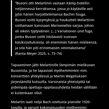
”Busoni otti Melartinin vastaan Kämp-hotellin
neljännessä kerroksessa, jossa jo käytäville asti
jylisi hänen harjoittelemansa Bachin fuuga.
Busoni esitti kysymyksiä ja houkutteli Melartinin
soittamaan kanssaan
Marionnettes
-sarjaa, johon
oli oikein tyytyväinen. […] Variationen und fuge,
jonka Busoni soitti loistavasti suoraan
käsikirjoituksesta, oli enemmän hänen mieleensä,
ja sitä hän piti erinomaisen omintakeisena”
(Ranta-Meyer 2025, s. 73–74)
Tapaaminen jätti Melartinille lämpimän mielikuvan
Busonista, ja he tapasivat myöhemminkin mm.
konserttien yhteydessä ja Martin Wegeliuksen
järjestämillä kutsuilla. Varsinaista yhteistyötä tai
pidempää opettaja–oppilassuhdetta heidän välillään
ei kuitenkaan ollut.
Melartin laati neljä Bach-sovitusta pianolle 1920-
luvulla, ja varusti kokonaisuuden myöhemmin