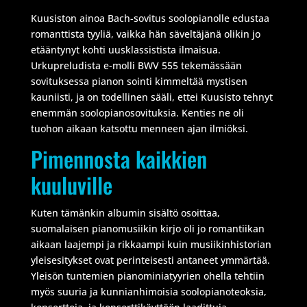
Kuusiston ainoa Bach-sovitus soolopianolle edustaa
romanttista tyyliä, vaikka hän säveltäjänä olikin jo
etääntynyt kohti uusklassistista ilmaisua.
Urkupreludista e-molli BWV 555 tekemässään
sovituksessa pianon sointi kimmeltää mystisen
kauniisti, ja on todellinen sääli, ettei Kuusisto tehnyt
enemmän soolopianosovituksia. Kenties ne oli
tuohon aikaan katsottu menneen ajan ilmiöksi.
Pimennosta kaikkien
kuuluville
Kuten tämänkin albumin sisältö osoittaa,
suomalaisen pianomusiikin kirjo oli jo romantiikan
aikaan laajempi ja rikkaampi kuin musiikinhistorian
yleisesitykset ovat perinteisesti antaneet ymmärtää.
Yleisön tuntemien pianominiatyyrien ohella tehtiin
myös suuria ja kunnianhimoisia soolopianoteoksia,