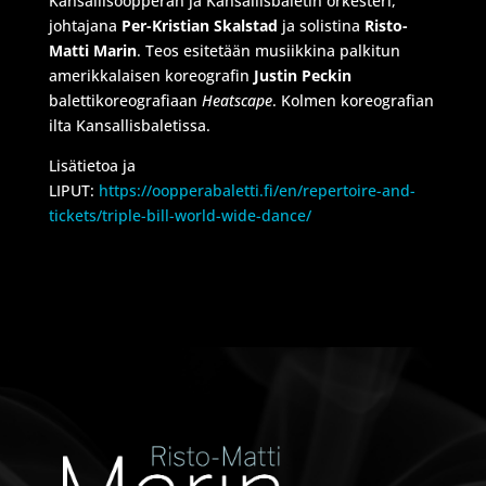
Kansallisoopperan ja Kansallisbaletin orkesteri,
johtajana
Per-Kristian Skalstad
ja solistina
Risto-
Matti Marin
. Teos esitetään musiikkina palkitun
amerikkalaisen koreografin
Justin Peckin
balettikoreografiaan
Heatscape
. Kolmen koreografian
ilta Kansallisbaletissa.
Lisätietoa ja
LIPUT:
https://oopperabaletti.fi/en/repertoire-and-
tickets/triple-bill-world-wide-dance/