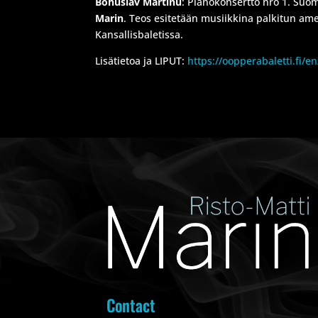
Bohuslav Martinů
: Pianokonsertto nro 1. Suom
Marin
. Teos esitetään musiikkina palkitun am
Kansallisbaletissa.
Lisätietoa ja LIPUT:
https://oopperabaletti.fi/e
Contact