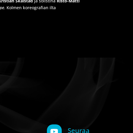
Kristian Skalstad
ja solistina
Risto-Matti
pe
. Kolmen koreografian ilta
Seuraa