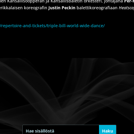
en Kansallisoopperan ja Kansallisbaletin orkesteri, johtajana
Per-
erikkalaisen koreografin
Justin Peckin
balettikoreografiaan
Heatsca
n/repertoire-and-tickets/triple-bill-world-wide-dance/