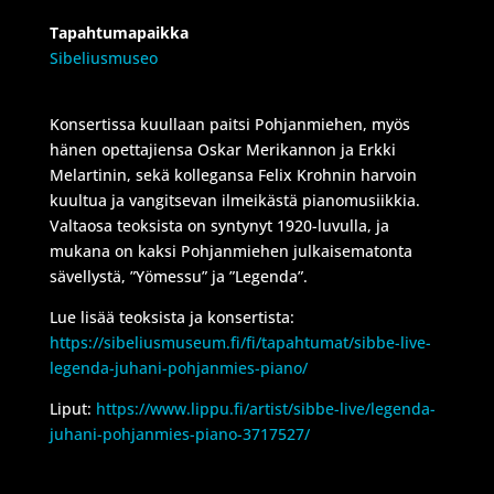
Tapahtumapaikka
Sibeliusmuseo
Konsertissa kuullaan paitsi Pohjanmiehen, myös
hänen opettajiensa Oskar Merikannon ja Erkki
Melartinin, sekä kollegansa Felix Krohnin harvoin
kuultua ja vangitsevan ilmeikästä pianomusiikkia.
Valtaosa teoksista on syntynyt 1920-luvulla, ja
mukana on kaksi Pohjanmiehen julkaisematonta
sävellystä, ”Yömessu” ja ”Legenda”.
Lue lisää teoksista ja konsertista:
https://sibeliusmuseum.fi/fi/tapahtumat/sibbe-live-
legenda-juhani-pohjanmies-piano/
Liput:
https://www.lippu.fi/artist/sibbe-live/legenda-
juhani-pohjanmies-piano-3717527/