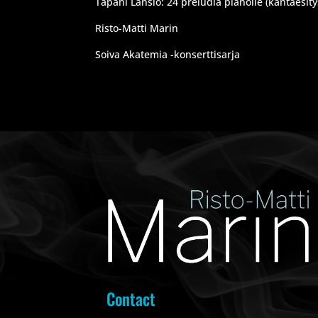
Tapani Länsiö: 24 preludia pianolle (kantaesity
Risto-Matti Marin
Soiva Akatemia -konserttisarja
Contact