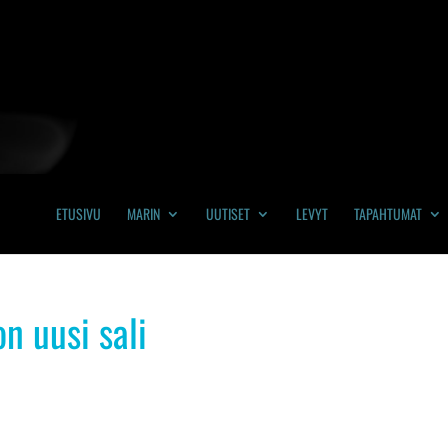
ETUSIVU
MARIN
UUTISET
LEVYT
TAPAHTUMAT
n uusi sali