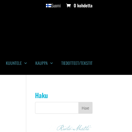
Suomi
0 kohdetta
KUUNTELE
KAUPPA
TIEDOTTEET/TEKSTIT
Haku