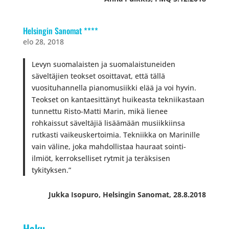
Helsingin Sanomat ****
elo 28, 2018
Levyn suomalaisten ja suomalaistuneiden
säveltäjien teokset osoittavat, että tällä
vuosituhannella pianomusiikki elää ja voi hyvin.
Teokset on kantaesittänyt huikeasta tekniikastaan
tunnettu Risto-Matti Marin, mikä lienee
rohkaissut säveltäjiä lisäämään musiikkiinsa
rutkasti vaikeuskertoimia. Tekniikka on Marinille
vain väline, joka mahdollistaa hauraat sointi-
ilmiöt, kerrokselliset rytmit ja teräksisen
tykityksen.”
Jukka Isopuro, Helsingin Sanomat, 28.8.2018
Haku