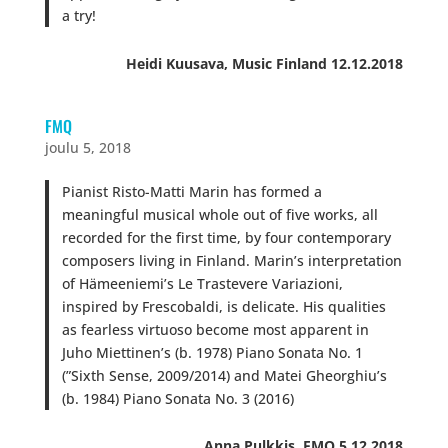
a try!
Heidi Kuusava, Music Finland 12.12.2018
FMQ
joulu 5, 2018
Pianist Risto-Matti Marin has formed a
meaningful musical whole out of five works, all
recorded for the first time, by four contemporary
composers living in Finland. Marin’s interpretation
of Hämeeniemi’s Le Trastevere Variazioni,
inspired by Frescobaldi, is delicate. His qualities
as fearless virtuoso become most apparent in
Juho Miettinen’s (b. 1978) Piano Sonata No. 1
(”Sixth Sense, 2009/2014) and Matei Gheorghiu’s
(b. 1984) Piano Sonata No. 3 (2016)
Anna Pulkkis, FMQ 5.12.2018